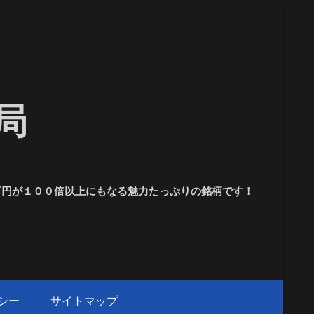
局
１万円が１００倍以上にもなる魅力たっぷりの銘柄です！
シー
サイトマップ