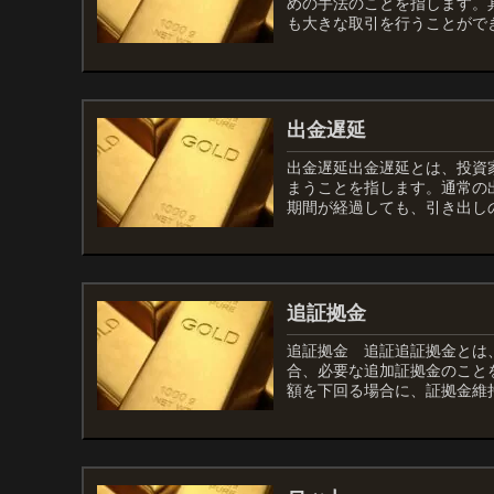
めの手法のことを指します。
も大きな取引を行うことができ
出金遅延
出金遅延出金遅延とは、投資
まうことを指します。通常の
期間が経過しても、引き出しの
追証拠金
追証拠金 追証追証拠金とは
合、必要な追加証拠金のこと
額を下回る場合に、証拠金維持