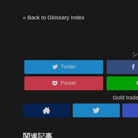
« Back to Glossary Index
シ
Twitter
Pocket
Gold t
関連記事